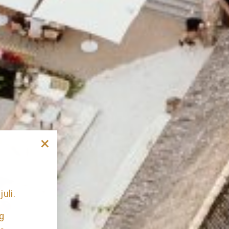
×
uli.
g