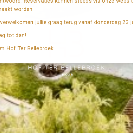
ntwoord. Reservaties kunnen steeds via onze websi
aakt worden.
 verwelkomen jullie graag terug vanaf donderdag 23 ju
ag tot dan!
m Hof Ter Bellebroek