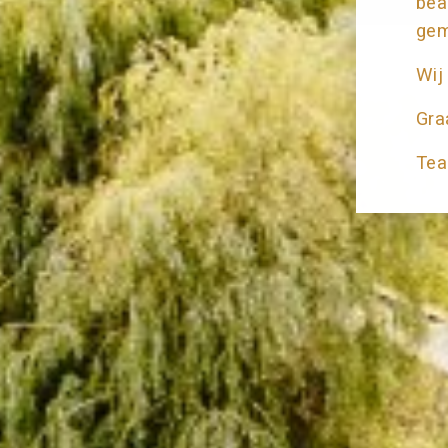
bea
gem
Wij
Gra
Tea