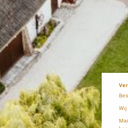
Ver
Bes
Wij
Mai