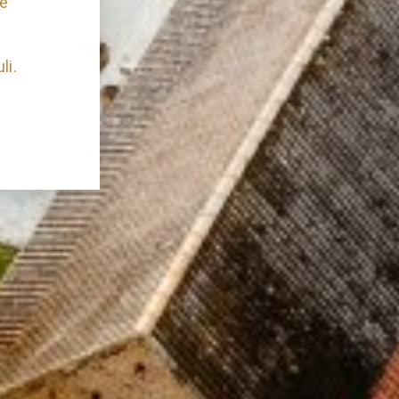
te
li.